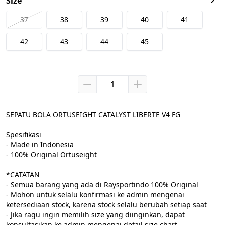
Size
37
38
39
40
41
42
43
44
45
SEPATU BOLA ORTUSEIGHT CATALYST LIBERTE V4 FG

Spesifikasi

- Made in Indonesia

- 100% Original Ortuseight

*CATATAN

- Semua barang yang ada di Raysportindo 100% Original

- Mohon untuk selalu konfirmasi ke admin mengenai 
ketersediaan stock, karena stock selalu berubah setiap saat

- Jika ragu ingin memilih size yang diinginkan, dapat 
konsultasikan ke admin mengenai detail size chart
