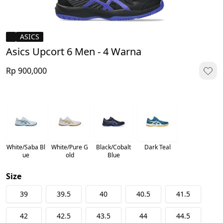
ASICS
Asics Upcort 6 Men - 4 Warna
Rp 900,000
White/Saba Bl
White/Pure G
Black/Cobalt
Dark Teal
ue
old
Blue
Size
39
39.5
40
40.5
41.5
42
42.5
43.5
44
44.5