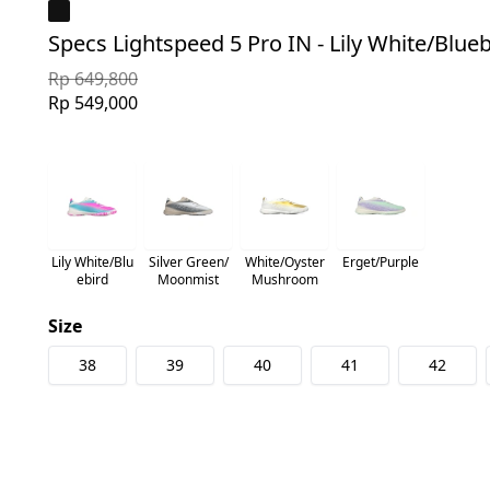
Specs Lightspeed 5 Pro IN - Lily White/Blueb
Rp 649,800
Rp 549,000
Lily White/Blu
Silver Green/
White/Oyster
Erget/Purple
ebird
Moonmist
Mushroom
Size
38
39
40
41
42