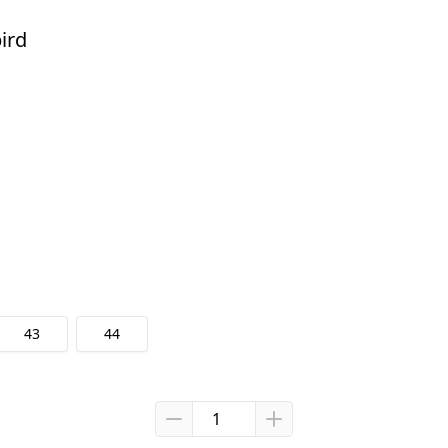
ird
43
44