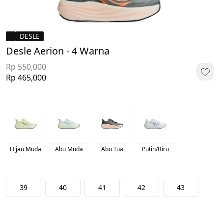
DESLE
Desle Aerion - 4 Warna
Rp 550,000
Rp 465,000
Hijau Muda
Abu Muda
Abu Tua
Putih/Biru
39
40
41
42
43